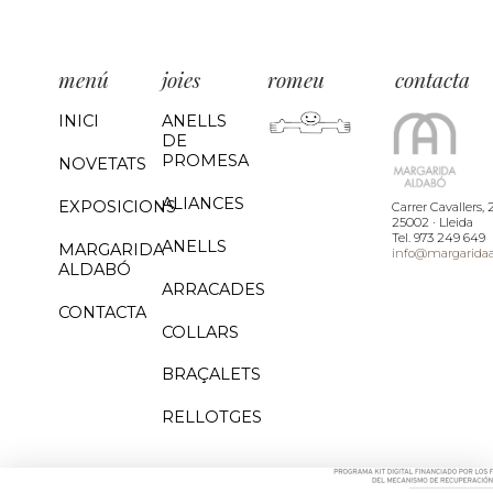
menú
joies
romeu
contacta
INICI
ANELLS
DE
PROMESA
NOVETATS
ALIANCES
EXPOSICIONS
Carrer Cavallers, 
25002 · Lleida
Tel. 973 249 649
ANELLS
MARGARIDA
info@margarida
ALDABÓ
ARRACADES
CONTACTA
COLLARS
BRAÇALETS
RELLOTGES