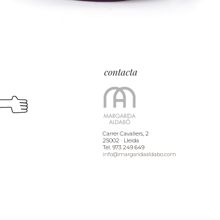
contacta
Carrer Cavallers, 2
25002 · Lleida
Tel. 973 249 649
info@margaridaaldabo.com