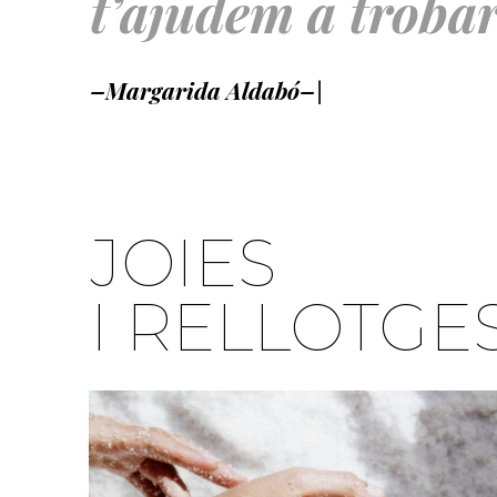
t’ajudem a trobar
–Margarida Aldabó–
|
JOIES
I RELLOTGE