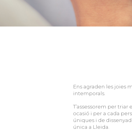
Ens agraden les joies m
intemporals.
T’assessorem per triar 
ocasió i per a cada per
úniques i de dissenyad
única a Lleida.