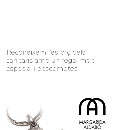
Reconeixem l’esforç dels
sanitaris amb un regal molt
especial i descomptes