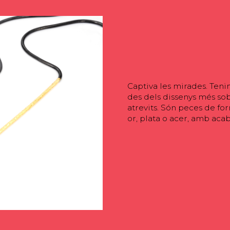
Captiva les mirades. Teni
des dels dissenys més sobr
atrevits. Són peces de fo
or, plata o acer, amb aca