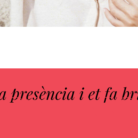
 presència i et fa br
COLLARS