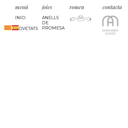
menú
joies
romeu
contacta
INICI
ANELLS
DE
PROMESA
NOVETATS
ALIANCES
EXPOSICIONS
Carrer Cavallers, 
25002 · Lleida
Tel. 973 249 649
ANELLS
MARGARIDA
info@margarida
ALDABÓ
ARRACADES
CONTACTA
COLLARS
BRAÇALETS
RELLOTGES