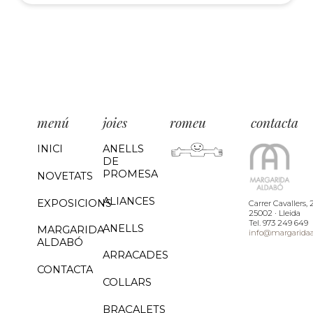
menú
joies
romeu
contacta
INICI
ANELLS
DE
PROMESA
NOVETATS
ALIANCES
EXPOSICIONS
Carrer Cavallers, 
25002 · Lleida
Tel. 973 249 649
ANELLS
MARGARIDA
info@margarida
ALDABÓ
ARRACADES
CONTACTA
COLLARS
BRAÇALETS